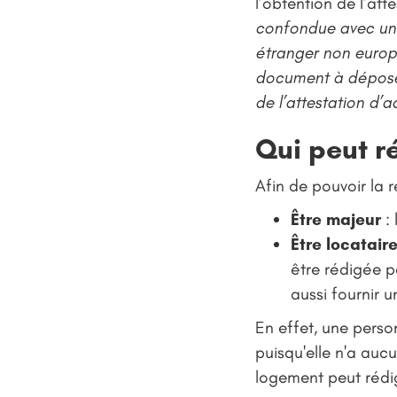
l’obtention de l’atte
confondue avec une 
étranger non europé
document à déposer
de l’attestation d’a
Qui peut r
Afin de pouvoir la r
Être majeur
:
Être locatair
être rédigée pa
aussi fournir u
En effet, une pers
puisqu'elle n'a aucu
logement peut rédi