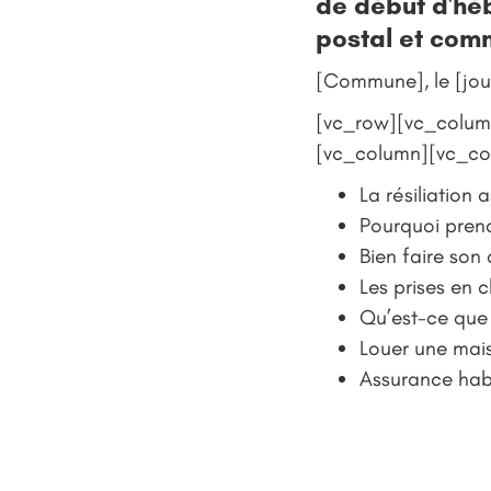
de début d'hé
postal et com
[Commune], le [jou
[vc_row][vc_colum
[vc_column][vc_co
La résiliation
Pourquoi pren
Bien faire son
Les prises en 
Qu’est-ce que 
Louer une mais
Assurance habi