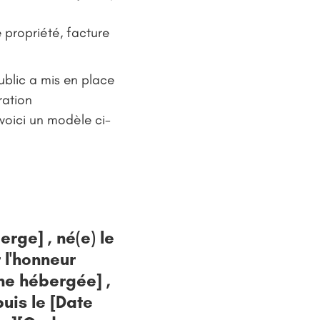
e propriété, facture
ublic a mis en place
ration
voici un modèle ci-
rge] , né(e) le
 l'honneur
ne hébergée] ,
uis le [Date