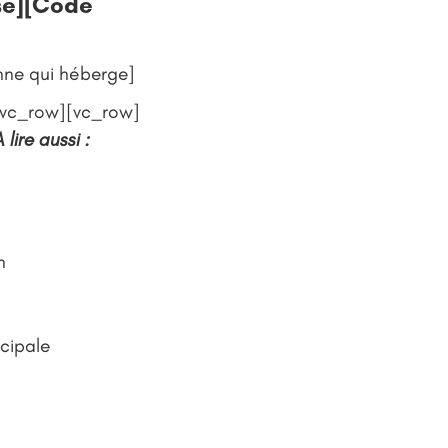
se][Code
onne qui héberge]
/vc_row][vc_row]
 lire aussi :
n
ncipale