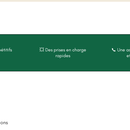
étitifs
💥 Des prises en charge
📞 Une a
rapides
e
ions