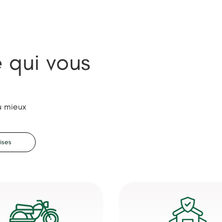
e qui vous
u mieux
ises